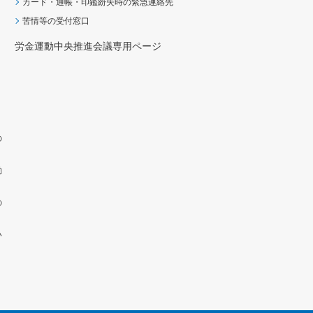
カード・通帳・印鑑紛失時の緊急連絡先
苦情等の受付窓口
労金運動中央推進会議専用ページ
の
動
の
い
）