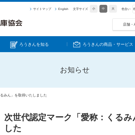
小
中
大
サイトマップ
English
文字サイズ
色合い
店舗・
ろうきんを知る
ろうきんの商品・サービス
お知らせ
るみん」を取得いたしました
次世代認定マーク「愛称：くるみ
した