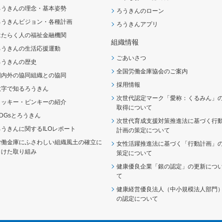
ろうきんの理念・基本姿勢
ろうきんのローン
ろうきんビジョン・各種計画
ろうきんアプリ
はたらく人の福祉金融機関
組織情報
ろうきんの生活応援運動
ごあいさつ
ろうきんの歴史
全国労働金庫協会のご案内
国内外の協同組織との協同
採用情報
数字で知るろうきん
次世代認定マーク「愛称：くるみん」
ロッキー・ピンキーの紹介
取得について
SDGsとろうきん
次世代育成支援対策推進法に基づく行
ろうきんに関するILOレポート
計画の策定について
労働金庫にふさわしい組織風土の確立に
女性活躍推進法に基づく「行動計画」
向けた取り組み
策定について
健康優良企業「銀の認定」の更新につ
て
健康経営優良法人（中小規模法人部門
の認定について