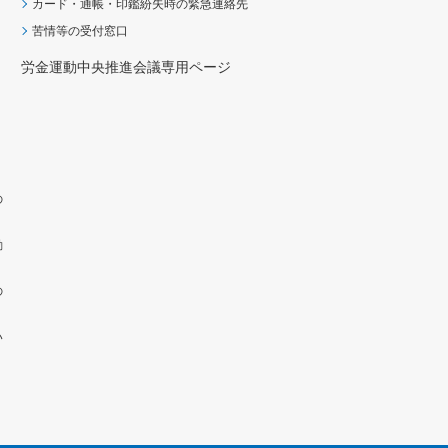
カード・通帳・印鑑紛失時の緊急連絡先
苦情等の受付窓口
労金運動中央推進会議専用ページ
の
動
の
い
）