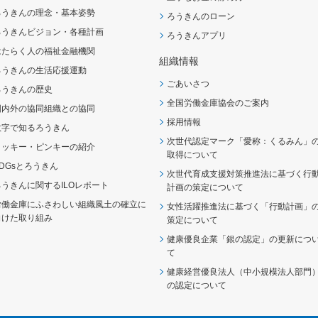
ろうきんの理念・基本姿勢
ろうきんのローン
ろうきんビジョン・各種計画
ろうきんアプリ
はたらく人の福祉金融機関
組織情報
ろうきんの生活応援運動
ごあいさつ
ろうきんの歴史
全国労働金庫協会のご案内
国内外の協同組織との協同
採用情報
数字で知るろうきん
次世代認定マーク「愛称：くるみん」
ロッキー・ピンキーの紹介
取得について
SDGsとろうきん
次世代育成支援対策推進法に基づく行
ろうきんに関するILOレポート
計画の策定について
労働金庫にふさわしい組織風土の確立に
女性活躍推進法に基づく「行動計画」
向けた取り組み
策定について
健康優良企業「銀の認定」の更新につ
て
健康経営優良法人（中小規模法人部門
の認定について