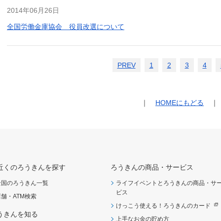
2014年06月26日
全国労働金庫協会 役員改選について
PREV
1
2
3
4
｜
HOMEにもどる
｜
近くのろうきんを探す
ろうきんの商品・サービス
全国のろうきん一覧
ライフイベントとろうきんの商品・サ
ビス
店舗・ATM検索
けっこう使える！ろうきんのカード
うきんを知る
上手なお金の貯め方